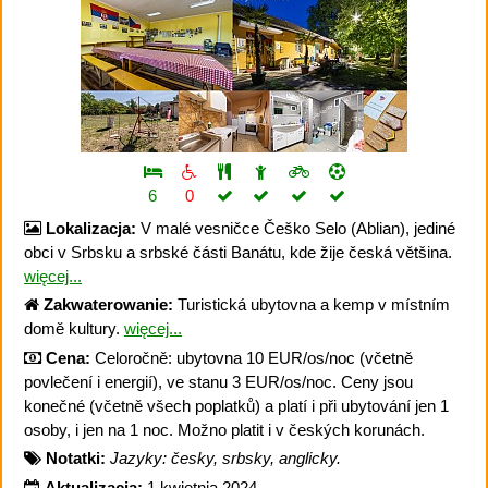
6
0
Lokalizacja:
V malé vesničce Češko Selo (Ablian), jediné
obci v Srbsku a srbské části Banátu, kde žije česká většina.
więcej...
Zakwaterowanie:
Turistická ubytovna a kemp v místním
domě kultury.
więcej...
Cena:
Celoročně: ubytovna 10 EUR/os/noc (včetně
povlečení i energií), ve stanu 3 EUR/os/noc. Ceny jsou
konečné (včetně všech poplatků) a platí i při ubytování jen 1
osoby, i jen na 1 noc. Možno platit i v českých korunách.
Notatki:
Jazyky: česky, srbsky, anglicky.
Aktualizacja:
1 kwietnia 2024