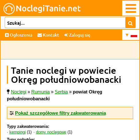
Ogłoszenia
Kontakt
Zaloguj się
Tanie noclegi w powiecie
Okręg południowobanacki
Noclegi
»
Rumunia
»
Serbia
»
powiat Okręg
południowobanacki
Pokaż szczegółowe filtry zakwaterowania
Typy zakwaterowania:
kempingi
(1)
domy noclegowe
(1)
Typy pobytów: