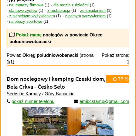
na imprezy firmowe
(1)
dla rodzin z dziećmi
(1)
dla rowerzystów
(1)
z restauracją
(1)
ze śniadaniem
(1)
z niepełnym wyżywieniem
(1)
z pełnym wyżywieniem
(1)
na obozy sportowe
(1)
Pokaż mapę
noclegów w powiecie Okręg
południowobanacki
Powiat:
Okręg południowobanacki
(strona
Pokaż stronę:
1/1
)
1
Dom noclegowy i kemping Czeski dom
,
?? %
Bela Crkva
-
Češko Selo
Serbskie Karpaty
/
Góry Banackie
pokaż numer telefonu
emibcstamp@gmail.com