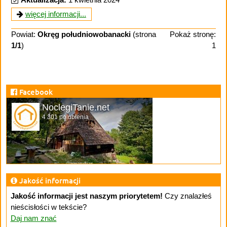
więcej informacji...
Powiat:
Okręg południowobanacki
(strona
Pokaż stronę:
1/1
)
1
Facebook
NoclegiTanie.net
4 301 polubienia
Jakość informacji
Jakość informacji jest naszym priorytetem!
Czy znalazłeś
nieścisłości w tekście?
Daj nam znać