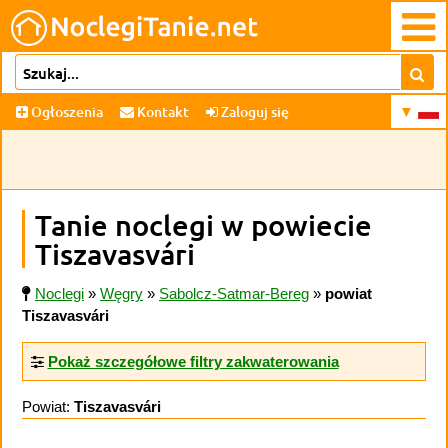
Ogłoszenia
Kontakt
Zaloguj się
Tanie noclegi w powiecie
Tiszavasvári
Noclegi
»
Węgry
»
Sabolcz-Satmar-Bereg
»
powiat
Tiszavasvári
Pokaż szczegółowe filtry zakwaterowania
Powiat:
Tiszavasvári