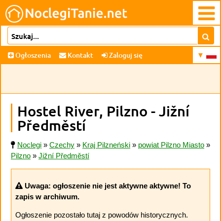
Ogłoszenia
Kontakt
Zaloguj się
Hostel River, Pilzno - Jižní
Předměstí
Noclegi
»
Czechy
»
Kraj Pilzneński
»
powiat Pilzno Miasto
»
Pilzno
»
Jižní Předměstí
Uwaga: ogłoszenie nie jest aktywne aktywne! To
zapis w archiwum.
Ogłoszenie pozostało tutaj z powodów historycznych.