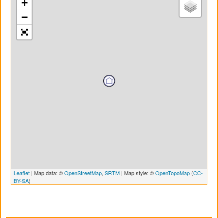
+
−
Leaflet
| Map data: ©
OpenStreetMap
,
SRTM
| Map style: ©
OpenTopoMap
(
CC-
BY-SA
)