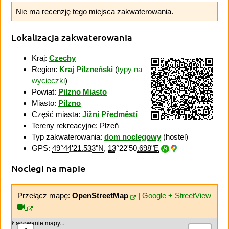
Nie ma recenzję tego miejsca zakwaterowania.
Lokalizacja zakwaterowania
Kraj:
Czechy
Region:
Kraj Pilzneński
(
typy na
wycieczki
)
Powiat:
Pilzno Miasto
Miasto:
Pilzno
Część miasta:
Jižní Předměstí
Tereny rekreacyjne: Plzeň
Typ zakwaterowania:
dom noclegowy
(hostel)
GPS:
49°44'21.533"N
,
13°22'50.698"E
Noclegi na mapie
Przełącz mapę:
OpenStreetMap
|
Google + StreetView
Ładowanie mapy...