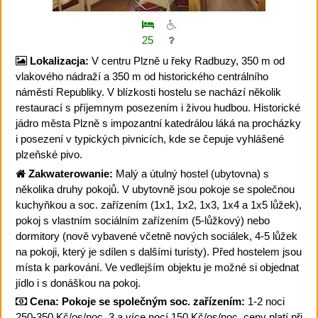
25
Lokalizacja:
V centru Plzně u řeky Radbuzy, 350 m od
vlakového nádraží a 350 m od historického centrálního
náměstí Republiky. V blízkosti hostelu se nachází několik
restaurací s příjemnym posezením i živou hudbou. Historické
jádro města Plzně s impozantní katedrálou láká na procházky
i posezení v typických pivnicích, kde se čepuje vyhlášené
plzeňské pivo.
Zakwaterowanie:
Malý a útulný hostel (ubytovna) s
několika druhy pokojů. V ubytovně jsou pokoje se společnou
kuchyňkou a soc. zařízením (1x1, 1x2, 1x3, 1x4 a 1x5 lůžek),
pokoj s vlastním sociálním zařízením (5-lůžkový) nebo
dormitory (nově vybavené včetně nových sociálek, 4-5 lůžek
na pokoji, který je sdílen s dalšími turisty). Před hostelem jsou
místa k parkování. Ve vedlejším objektu je možné si objednat
jídlo i s donáškou na pokoj.
Cena:
Pokoje se společným soc. zařízením:
1-2 noci
250-350 Kč/os/noc, 3 a více nocí 150 Kč/os/noc, ceny platí při