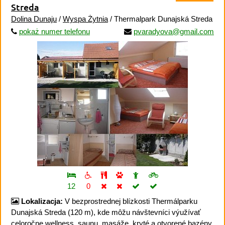
Streda
Dolina Dunaju
/
Wyspa Żytnia
/ Thermalpark Dunajská Streda
pokaż numer telefonu
pvaradyova@gmail.com
12
0
Lokalizacja:
V bezprostrednej blízkosti Thermálparku
Dunajská Streda (120 m), kde môžu návštevníci výužívať
celoročne wellness, saunu, masáže, kryté a otvorené bazény,