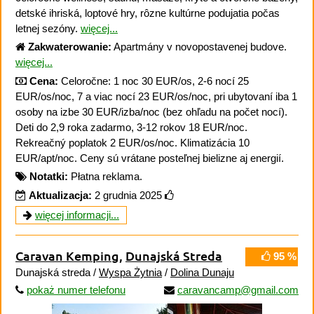
detské ihriská, loptové hry, rôzne kultúrne podujatia počas
letnej sezóny.
więcej...
Zakwaterowanie:
Apartmány v novopostavenej budove.
więcej...
Cena:
Celoročne: 1 noc 30 EUR/os, 2-6 nocí 25
EUR/os/noc, 7 a viac nocí 23 EUR/os/noc, pri ubytovaní iba 1
osoby na izbe 30 EUR/izba/noc (bez ohľadu na počet nocí).
Deti do 2,9 roka zadarmo, 3-12 rokov 18 EUR/noc.
Rekreačný poplatok 2 EUR/os/noc. Klimatizácia 10
EUR/apt/noc. Ceny sú vrátane posteľnej bielizne aj energií.
Notatki:
Płatna reklama.
Aktualizacja:
2 grudnia 2025
więcej informacji...
Caravan Kemping
,
Dunajská Streda
95 %
Dunajská streda /
Wyspa Żytnia
/
Dolina Dunaju
pokaż numer telefonu
caravancamp@gmail.com