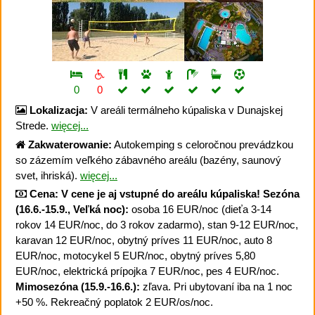
0
0
Lokalizacja:
V areáli termálneho kúpaliska v Dunajskej
Strede.
więcej...
Zakwaterowanie:
Autokemping s celoročnou prevádzkou
so zázemím veľkého zábavného areálu (bazény, saunový
svet, ihriská).
więcej...
Cena:
V cene je aj vstupné do areálu kúpaliska!
Sezóna
(16.6.-15.9., Veľká noc):
osoba 16 EUR/noc (dieťa 3-14
rokov 14 EUR/noc, do 3 rokov zadarmo), stan 9-12 EUR/noc,
karavan 12 EUR/noc, obytný príves 11 EUR/noc, auto 8
EUR/noc, motocykel 5 EUR/noc, obytný príves 5,80
EUR/noc, elektrická prípojka 7 EUR/noc, pes 4 EUR/noc.
Mimosezóna (15.9.-16.6.):
zľava. Pri ubytovaní iba na 1 noc
+50 %. Rekreačný poplatok 2 EUR/os/noc.