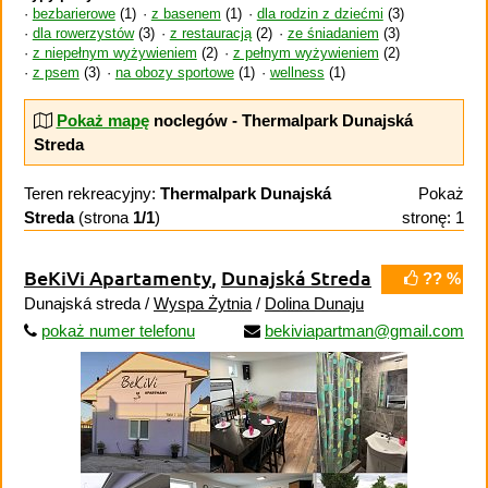
bezbarierowe
(1)
z basenem
(1)
dla rodzin z dziećmi
(3)
dla rowerzystów
(3)
z restauracją
(2)
ze śniadaniem
(3)
z niepełnym wyżywieniem
(2)
z pełnym wyżywieniem
(2)
z psem
(3)
na obozy sportowe
(1)
wellness
(1)
Pokaż mapę
noclegów - Thermalpark Dunajská
Streda
Teren rekreacyjny:
Thermalpark Dunajská
Pokaż
Streda
(strona
1/1
)
stronę: 1
BeKiVi Apartamenty
,
Dunajská Streda
?? %
Dunajská streda /
Wyspa Żytnia
/
Dolina Dunaju
pokaż numer telefonu
bekiviapartman@gmail.com