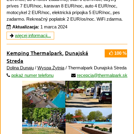
príves 7 EUR/noc, karavan 8 EUR/noc, auto 4 EUR/noc,
motocykel 2 EUR/noc, elektrická prípojka 5 EUR/noc, pes
zadarmo. Rekreačný poplatok 2 EUR/os/noc. WiFi zdarma.
Aktualizacja:
1 marca 2024
więcej informacji...
Kemping Thermalpark
,
Dunajská
100 %
Streda
Dolina Dunaju
/
Wyspa Żytnia
/ Thermalpark Dunajská Streda
pokaż numer telefonu
recepcia@thermalpark.sk