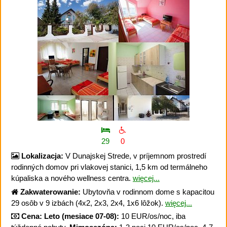
29
0
Lokalizacja:
V Dunajskej Strede, v príjemnom prostredí
rodinných domov pri vlakovej stanici, 1,5 km od termálneho
kúpaliska a nového wellness centra.
więcej...
Zakwaterowanie:
Ubytovňa v rodinnom dome s kapacitou
29 osôb v 9 izbách (4x2, 2x3, 2x4, 1x6 lôžok).
więcej...
Cena:
Leto (mesiace 07-08):
10 EUR/os/noc, iba