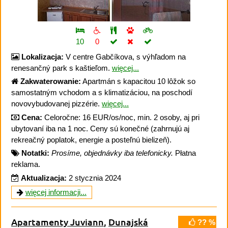
10
0
Lokalizacja:
V centre Gabčíkova, s výhľadom na
renesančný park s kaštieľom.
więcej...
Zakwaterowanie:
Apartmán s kapacitou 10 lôžok so
samostatným vchodom a s klimatizáciou, na poschodí
novovybudovanej pizzérie.
więcej...
Cena:
Celoročne: 16 EUR/os/noc, min. 2 osoby, aj pri
ubytovaní iba na 1 noc. Ceny sú konečné (zahrnujú aj
rekreačný poplatok, energie a posteľnú bielizeň).
Notatki:
Prosíme, objednávky iba telefonicky.
Płatna
reklama.
Aktualizacja:
2 stycznia 2024
więcej informacji...
Apartamenty Juviann
,
Dunajská
?? %