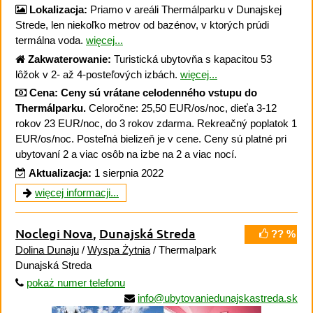
Lokalizacja:
Priamo v areáli Thermálparku v Dunajskej
Strede, len niekoľko metrov od bazénov, v ktorých prúdi
termálna voda.
więcej...
Zakwaterowanie:
Turistická ubytovňa s kapacitou 53
lôžok v 2- až 4-posteľových izbách.
więcej...
Cena:
Ceny sú vrátane celodenného vstupu do
Thermálparku.
Celoročne: 25,50 EUR/os/noc, dieťa 3-12
rokov 23 EUR/noc, do 3 rokov zdarma. Rekreačný poplatok 1
EUR/os/noc. Posteľná bielizeň je v cene. Ceny sú platné pri
ubytovaní 2 a viac osôb na izbe na 2 a viac nocí.
Aktualizacja:
1 sierpnia 2022
więcej informacji...
Noclegi Nova
,
Dunajská Streda
?? %
Dolina Dunaju
/
Wyspa Żytnia
/ Thermalpark
Dunajská Streda
pokaż numer telefonu
info@ubytovaniedunajskastreda.sk