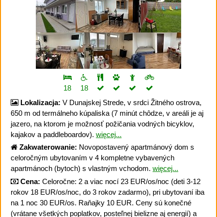
18
18
Lokalizacja:
V Dunajskej Strede, v srdci Žitného ostrova,
650 m od termálneho kúpaliska (7 minút chôdze, v areáli je aj
jazero, na ktorom je možnosť požičania vodných bicyklov,
kajakov a paddleboardov).
więcej...
Zakwaterowanie:
Novopostavený apartmánový dom s
celoročným ubytovaním v 4 kompletne vybavených
apartmánoch (bytoch) s vlastným vchodom.
więcej...
Cena:
Celoročne: 2 a viac nocí 23 EUR/os/noc (deti 3-12
rokov 18 EUR/os/noc, do 3 rokov zadarmo), pri ubytovaní iba
na 1 noc 30 EUR/os. Raňajky 10 EUR. Ceny sú konečné
(vrátane všetkých poplatkov, posteľnej bielizne aj energií) a