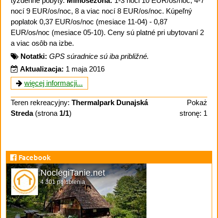
týždenné pobyty.
Mimosezóna:
1-3 noci 10 EUR/os/noc, 4-7
nocí 9 EUR/os/noc, 8 a viac nocí 8 EUR/os/noc. Kúpeľný
poplatok 0,37 EUR/os/noc (mesiace 11-04) - 0,87
EUR/os/noc (mesiace 05-10). Ceny sú platné pri ubytovaní 2
a viac osôb na izbe.
Notatki:
GPS súradnice sú iba približné.
Aktualizacja:
1 maja 2016
więcej informacji...
Teren rekreacyjny:
Thermalpark Dunajská
Pokaż
Streda
(strona
1/1
)
stronę: 1
Facebook
NoclegiTanie.net
4 301 polubienia