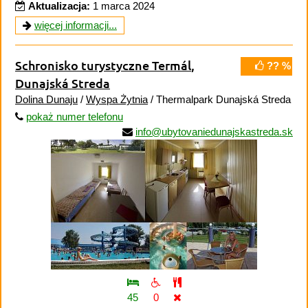
Aktualizacja:
1 marca 2024
więcej informacji...
Schronisko turystyczne Termál
,
?? %
Dunajská Streda
Dolina Dunaju
/
Wyspa Żytnia
/ Thermalpark Dunajská Streda
pokaż numer telefonu
info@ubytovaniedunajskastreda.sk
45
0