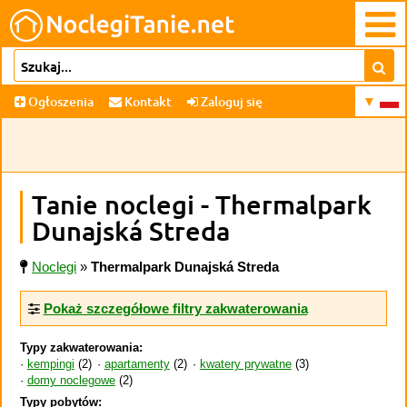
Ogłoszenia
Kontakt
Zaloguj się
Tanie noclegi - Thermalpark
Dunajská Streda
Noclegi
»
Thermalpark Dunajská Streda
Pokaż szczegółowe filtry zakwaterowania
Typy zakwaterowania:
kempingi
(2)
apartamenty
(2)
kwatery prywatne
(3)
domy noclegowe
(2)
Typy pobytów: