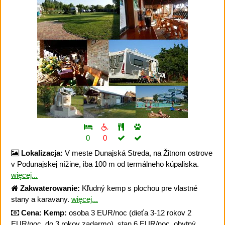
0
0
Lokalizacja:
V meste Dunajská Streda, na Žitnom ostrove
v Podunajskej nížine, iba 100 m od termálneho kúpaliska.
więcej...
Zakwaterowanie:
Kľudný kemp s plochou pre vlastné
stany a karavany.
więcej...
Cena:
Kemp:
osoba 3 EUR/noc (dieťa 3-12 rokov 2
EUR/noc, do 3 rokov zadarmo), stan 6 EUR/noc, obytný