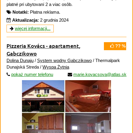
platné pri ubytovaní 2 a viac osôb.
Notatki:
Płatna reklama.
Aktualizacja:
2 grudnia 2024
więcej informacji...
Pizzeria Kovács - apartament
,
?? %
Gabczikowo
Dolina Dunaju
/
System wodny Gabczikowo
/ Thermalpark
Dunajská Streda /
Wyspa Żytnia
pokaż numer telefonu
marie.kovacsova@atlas.sk